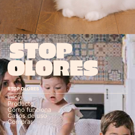
STOP OLORES
Inicio
Producto
Cómo funciona
Casos de uso
Comprar