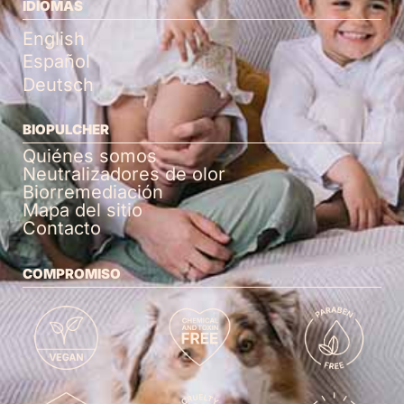
IDIOMAS
English
Español
Deutsch
BIOPULCHER
Quiénes somos
Neutralizadores de olor
Biorremediación
Mapa del sitio
Contacto
COMPROMISO