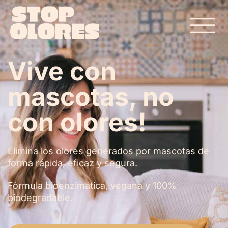
Vive con
mascotas, no
con olores!
Elimina los olores generados por mascotas de
forma rápida, eficaz y segura.
Fórmula bioenzimática, vegana y 100%
biodegradable.