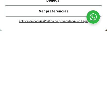
Denegar
Ver preferencias
Política de cookies
Política de privacidad
Aviso Legal
Sanitation and
wastewater treatment
Wastewater treatment is necessary for the removal of
contaminants and their proper return to the environment
Discover our effective technologies and methods for odor
neutralization in wastewater treatment plants and other
sanitation facilities, ensuring compliance with regulations and
improving air quality.