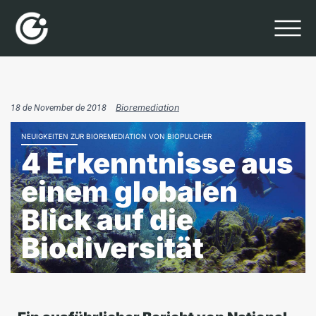
18 de November de 2018
Bioremediation
NEUIGKEITEN ZUR BIOREMEDIATION VON BIOPULCHER
4 Erkenntnisse aus
einem globalen
Blick auf die
Biodiversität