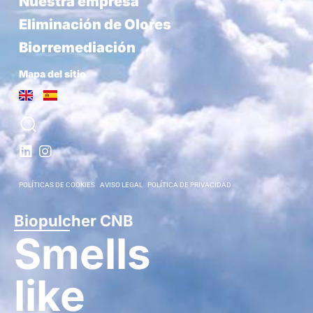
Nuestra empresa
Eliminación de Olores
Biorremediación
Mapa del sitio
POLÍTICAS DE COOKIES
AVISO LEGAL
POLÍTICA DE PRIVACIDAD
Biopulcher CNB
Smells
like