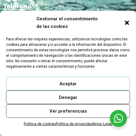
Teléfono
+34 93 176 50 43
Gestionar el consentimiento
de las cookies
Email
Para ofrecer las mejores experiencias, utilizamos tecnologías como las
cookies para almacenar y/o acceder a la información del dispositivo. El
info@biopulcher.com
consentimiento de estas tecnologías nos permitirá procesar datos como
el comportamiento de navegación o las identificaciones únicas en este
sitio. No consentir o retirar el consentimiento, puede afectar
negativamente a ciertas características y funciones.
Aceptar
WhatsApp
+34 604 944 155
Denegar
Ver preferencias
Política de cookies
Política de privacidad
Aviso Legal