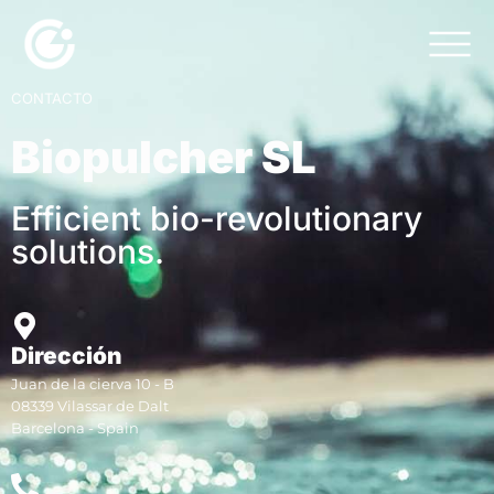
CONTACTO
Biopulcher SL
Efficient bio-revolutionary
solutions.
Dirección
Juan de la cierva 10 - B
08339 Vilassar de Dalt
Barcelona - Spain