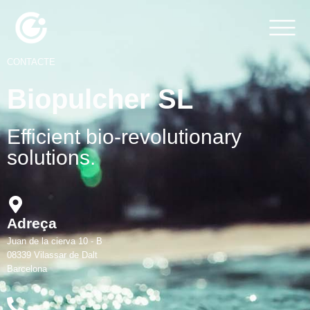
CONTACTE
Biopulcher SL
Efficient bio-revolutionary
solutions.
Adreça
Juan de la cierva 10 - B
08339 Vilassar de Dalt
Barcelona