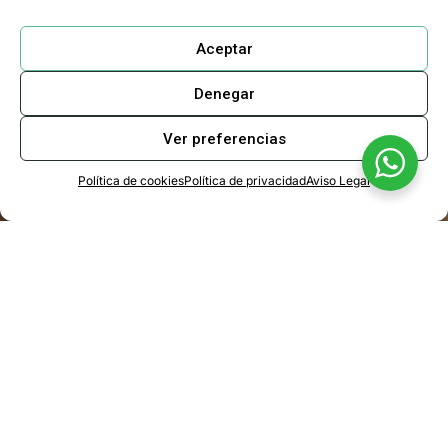
Aceptar
Denegar
Ver preferencias
Política de cookies
Política de privacidad
Aviso Legal
Descontaminació
d’hidrocarburs
Tractaments per descontaminar entorns contaminats per
qualsevol tipus d’hidrocarburs.