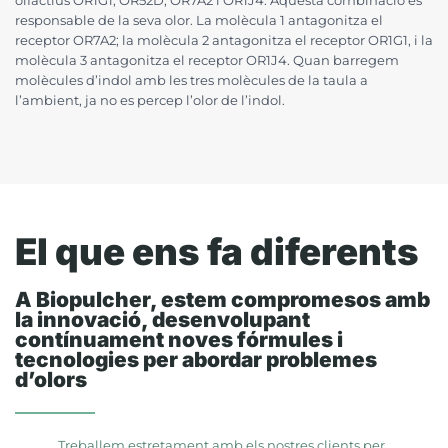
olfactius OR1G1, OR52D, OR7A2 i OR1J4. Aquesta combinació és
responsable de la seva olor. La molècula 1 antagonitza el
receptor OR7A2; la molècula 2 antagonitza el receptor OR1G1, i la
molècula 3 antagonitza el receptor OR1J4. Quan barregem
molècules d’indol amb les tres molècules de la taula a
l’ambient, ja no es percep l’olor de l’indol.
El que ens fa diferents
A Biopulcher, estem compromesos amb
la innovació, desenvolupant
contínuament noves fórmules i
tecnologies per abordar problemes
d’olors
Treballem estretament amb els nostres clients per