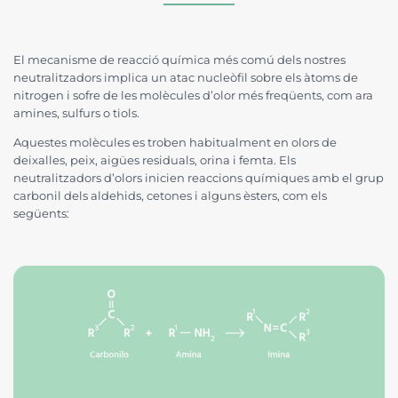
El mecanisme de reacció química més comú dels nostres
neutralitzadors implica un atac nucleòfil sobre els àtoms de
nitrogen i sofre de les molècules d’olor més freqüents, com ara
amines, sulfurs o tiols.
Aquestes molècules es troben habitualment en olors de
deixalles, peix, aigües residuals, orina i femta. Els
neutralitzadors d’olors inicien reaccions químiques amb el grup
carbonil dels aldehids, cetones i alguns èsters, com els
següents: