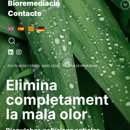
Bioremediació
Contacte
POLÍTICAS DE COOKIES
AVISO LEGAL
POLÍTICA DE PRIVACIDAD
Elimina
completament
la mala olor