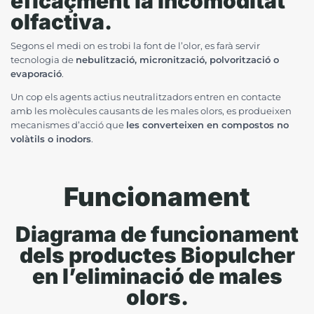
eficaçment la incomoditat
olfactiva.
Segons el medi on es trobi la font de l’olor, es farà servir
tecnologia de
nebulització, micronització, polvorització o
evaporació
.
Un cop els agents actius neutralitzadors entren en contacte
amb les molècules causants de les males olors, es produeixen
mecanismes d’acció que
les converteixen en compostos no
volàtils o inodors
.
Funcionament
Diagrama de funcionament
dels productes Biopulcher
en l’eliminació de males
olors.