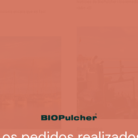
Notícies de BioPulcher i bioremedi
ràdio «El…
unciona encara que es faci
Biorremediació