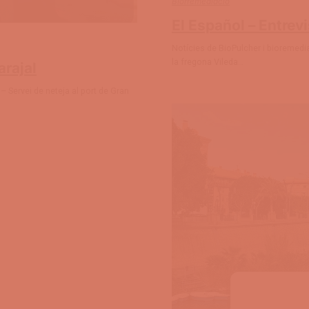
Biorremediació
El Español – Entrevi
Notícies de BioPulcher i bioremediac
la fregona Vileda…
arajal
 Servei de neteja al port de Gran