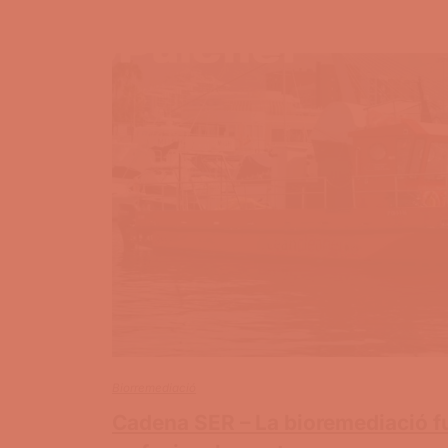
Biorremediació
Cadena SER – La bioremediació f