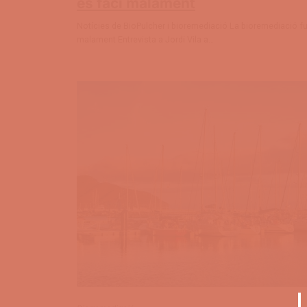
es faci malament
Notícies de BioPulcher i bioremediació La bioremediació f
malament Entrevista a Jordi Vila a…