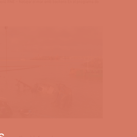
ació RNE – Netejar el mar amb bacteris En el programa de