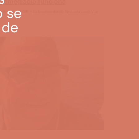
oremediació funciona
ació Cadena SER – La bioremediació funciona Jordi Vila