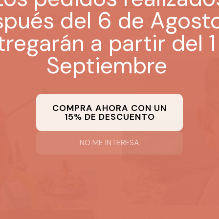
Cadena SER – La bi
es de qualitat de
Notícies de BioPulcher i bioremedi
parla de la bioremediació en…
es de qualitat de l’aigua al port de