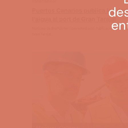
Biorremediació
Puertos Canarios publica les dad
l’aigua al port de Gran Tarajal
Notícies de BioPulcher i bioremediació Publicació de les dad
Gran Tarajal…