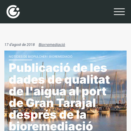
17 d'agost de 2018
Biorremediació
NOTÍCIES DE BIOPULCHER I BIOREMEDIACIÓ
Publicació de les
dades de qualitat
de l'aigua al port
de Gran Tarajal
després de la
bioremediació