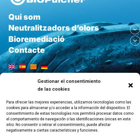
Qui som
Neutralitzadors d’olors
Bioremediació
Contacte
Gestionar el consentimiento
de las cookies
Para ofrecer las mejores experiencias, utilizamos tecnologías como las
POLÍTICAS DE COOKIES
AVISO LEGAL
POLÍTICA DE PRIVACIDAD
cookies para almacenar y/o acceder a la información del dispositivo. El
consentimiento de estas tecnologías nos permitirá procesar datos como
el comportamiento de navegación o las identificaciones únicas en este
La solució
sitio. No consentir o retirar el consentimiento, puede afectar
negativamente a ciertas características y funciones.