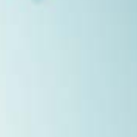
Qui som
Neutralitzadors
d’olors