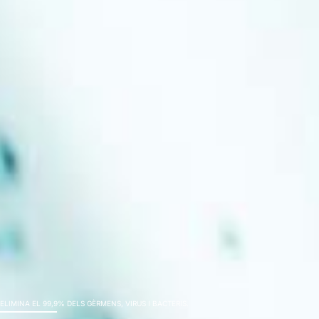
Efficient
ELIMINA EL 99,9% DELS GÈRMENS, VIRUS I BACTERIS.