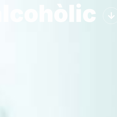
olutionary
alcohòlic
s