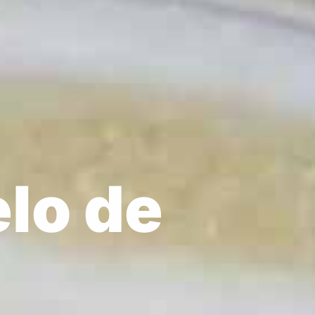
Quiénes somos
lo de
Eliminación de Olores
Biorremediación
FAQ
Contacto
Tienda