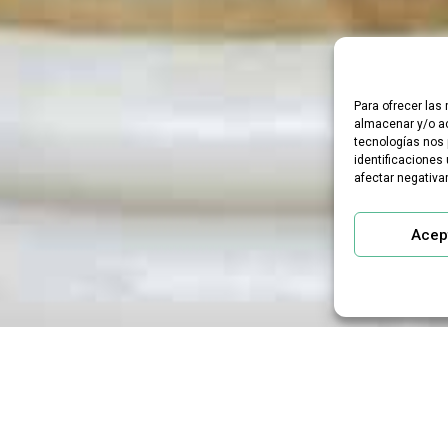
Para ofrecer las
almacenar y/o ac
tecnologías nos 
identificaciones 
afectar negativa
Acep
vertido accidental de g