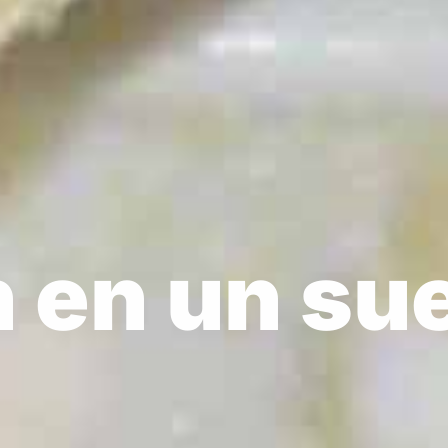
ución
 en un sue