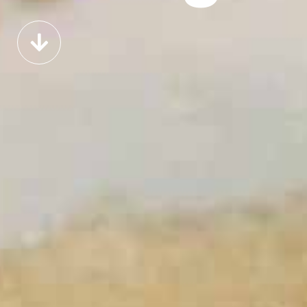
Descontaminació
Biorremediación