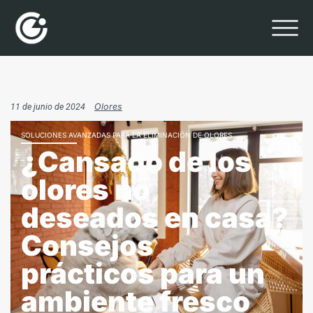
11 de junio de 2024
Olores
SOLUCIONES AVANZADAS PARA LA ELIMINACIÓN DE OLORES
¿Cansado de los
olores no
deseados en casa?
Consejos
prácticos para un
ambiente fresco