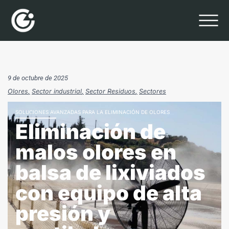
9 de octubre de 2025
Olores
Sector industrial
Sector Residuos
Sectores
SOLUCIONES AVANZADAS PARA LA ELIMINACIÓN DE OLORES
Eliminación de
malos olores en
balsa de lixiviados
con equipo de alta
presión y