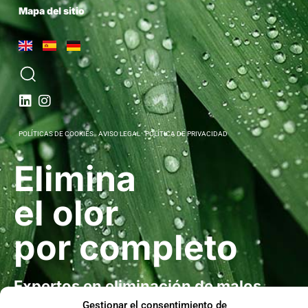
Mapa del sitio
POLÍTICAS DE COOKIES
AVISO LEGAL
POLÍTICA DE PRIVACIDAD
Elimina
el olor
por completo
Expertos en eliminación de malos
olores
Gestionar el consentimiento de