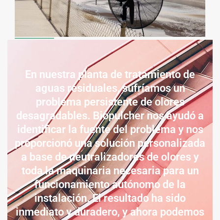
En nuestra planta de tratamiento de
aguas residuales, sufríamos un
problema persistente de olores
desagradables. Biopulcher nos ayudó a
identificar la fuente del problema y nos
proporcionó una solución personalizada
a base de neutralizadores de olores y
toda la maquinaria necesaria para un
funcionamiento autónomo de la
instalación. El resultado ha sido
inmediato y duradero, y ahora podemos